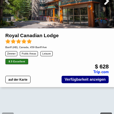
Royal Canadian Lodge
Banff (AB)
,
Canada
, 459 Banff Ave
Zimmer
Public Areas
Leisure
8.5 Excellent
$ 628
Verfügbarkeit anzeigen
auf der Karte