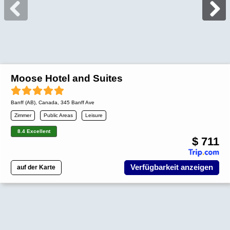
Moose Hotel and Suites
Banff (AB)
,
Canada
, 345 Banff Ave
Zimmer
Public Areas
Leisure
8.4 Excellent
$ 711
Verfügbarkeit anzeigen
auf der Karte