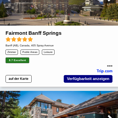
Fairmont Banff Springs
Banff (AB)
,
Canada
, 405 Spray Avenue
Zimmer
Public Areas
Leisure
8.7 Excellent
---
Verfügbarkeit anzeigen
auf der Karte