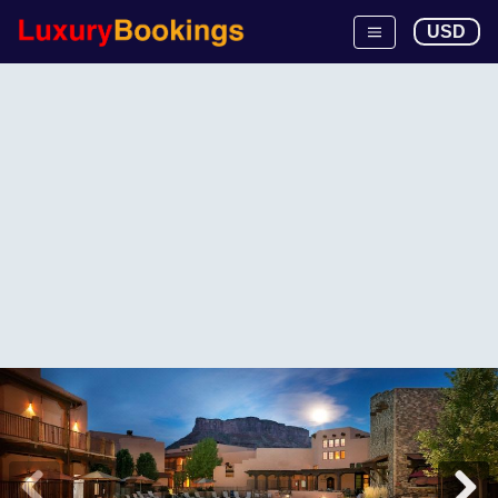
USD
Beste Luxushotels
in
Gateway (CO)
Suche