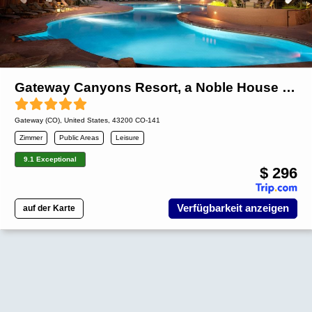
Gateway Canyons Resort, a Noble House Resort
Gateway (CO)
,
United States
, 43200 CO-141
Zimmer
Public Areas
Leisure
9.1 Exceptional
$ 296
Verfügbarkeit anzeigen
auf der Karte