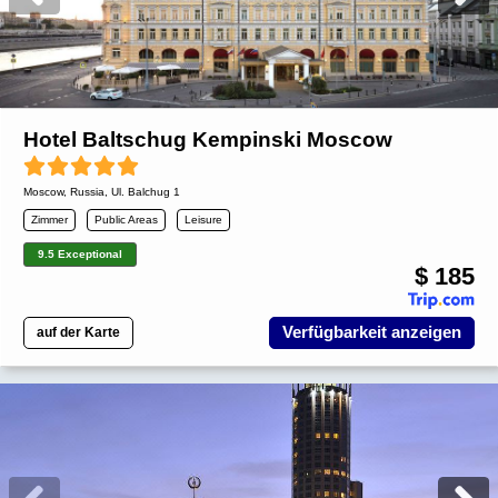
Hotel Baltschug Kempinski Moscow
Moscow
,
Russia
, Ul. Balchug 1
Zimmer
Public Areas
Leisure
9.5 Exceptional
$ 185
Verfügbarkeit anzeigen
auf der Karte