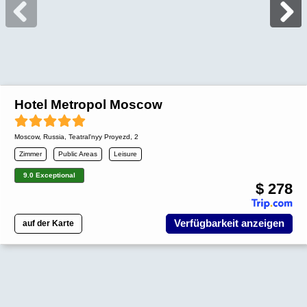
Hotel Metropol Moscow
Moscow
,
Russia
, Teatral'nyy Proyezd, 2
Zimmer
Public Areas
Leisure
9.0 Exceptional
$ 278
Verfügbarkeit anzeigen
auf der Karte