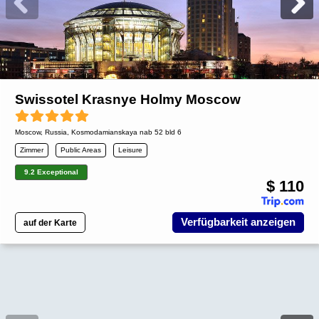
Swissotel Krasnye Holmy Moscow
Moscow
,
Russia
, Kosmodamianskaya nab 52 bld 6
Zimmer
Public Areas
Leisure
9.2 Exceptional
$ 110
Verfügbarkeit anzeigen
auf der Karte