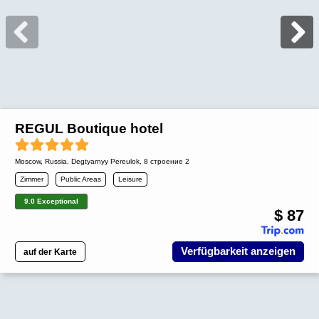
REGUL Boutique hotel
Moscow
,
Russia
, Degtyarnyy Pereulok, 8 строение 2
Zimmer
Public Areas
Leisure
9.0 Exceptional
$ 87
Verfügbarkeit anzeigen
auf der Karte