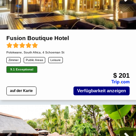
Fusion Boutique Hotel
Polokwane
,
South Africa
, 4 Schoeman St
Zimmer
Public Areas
Leisure
9.1 Exceptional
$ 201
Verfügbarkeit anzeigen
auf der Karte