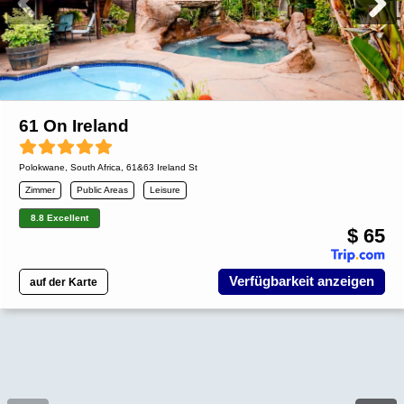
61 On Ireland
Polokwane
,
South Africa
, 61&63 Ireland St
Zimmer
Public Areas
Leisure
8.8 Excellent
$ 65
Verfügbarkeit anzeigen
auf der Karte