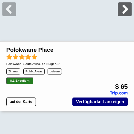
Polokwane Place
Polokwane
,
South Africa
, 65 Burger St
Zimmer
Public Areas
Leisure
8.1 Excellent
$ 65
Verfügbarkeit anzeigen
auf der Karte